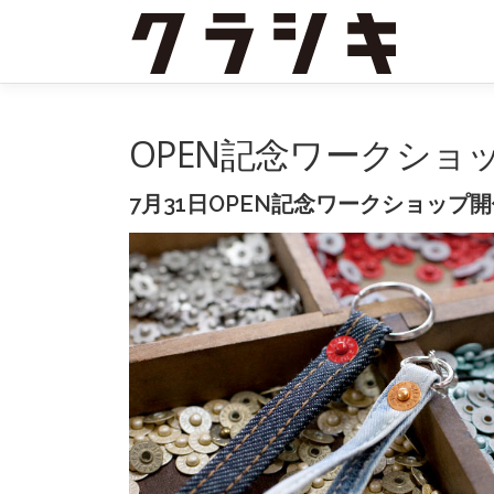
コ
ン
テ
ン
ツ
へ
OPEN記念ワークショ
ス
キ
7月31日OPEN記念ワークショップ
ッ
プ